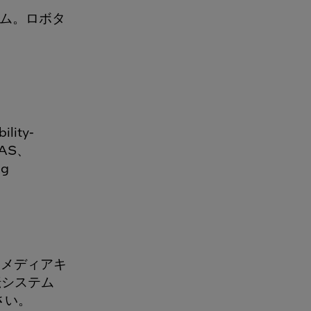
ーム。ロボタ
ity-
DAS、
ng
メディアキ
運転システム
さい。