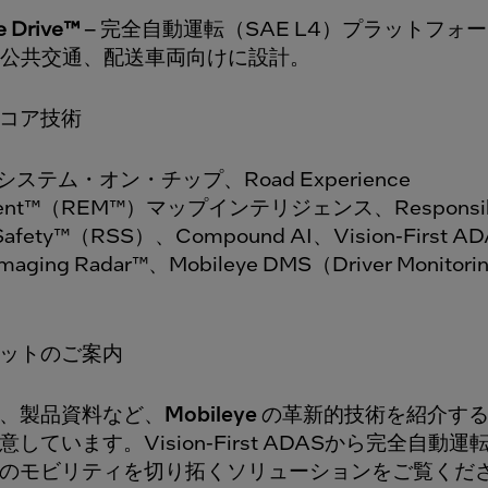
e Drive™
– 完全自動運転（SAE L4）プラットフォ
公共交通、配送車両向けに設計。
コア技術
Hシステム・オン・チップ、Road Experience
ent™（REM™）マップインテリジェンス、Responsibil
e Safety™（RSS）、Compound AI、Vision-First A
Imaging Radar™、Mobileye DMS（Driver Monitori
。
ットのご案内
、製品資料など、
Mobileye
の革新的技術を紹介する
しています。Vision‑First ADASから完全自動
のモビリティを切り拓くソリューションをご覧くだ