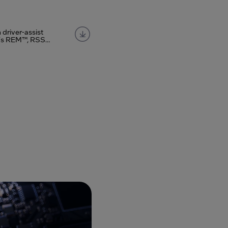
Mobileye Chauff
advanced consumer A
driver-assist
ye's REM™, RSS