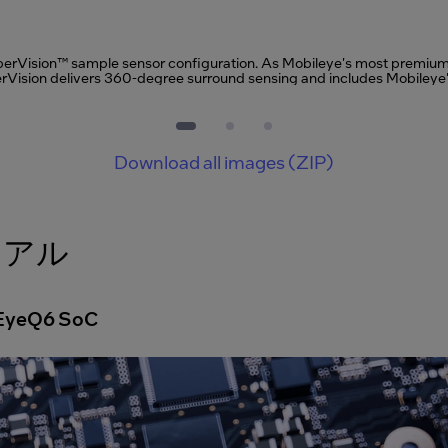
erVision™ sample sensor configuration. As Mobileye's most premium 
erVision delivers 360-degree surround sensing and includes Mobile
driving policy model, and OTA capability.
Download all images (ZIP)
ュアル
 EyeQ6 SoC