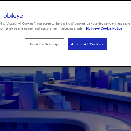
leye のビジュアル素材、背景資料、そしてイベ
ライトをご覧いただけます。
king “Accept All Cookies”, you agree to the storing of cookies on your device to enhance site
ion, analyze site usage, and assist in our marketing efforts.
Mobileye Cookie Notice
Cookies Settings
Accept All Cookies