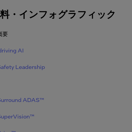
資料・インフォグラフィック
e概要
driving AI
afety Leadership
Surround ADAS™
SuperVision™