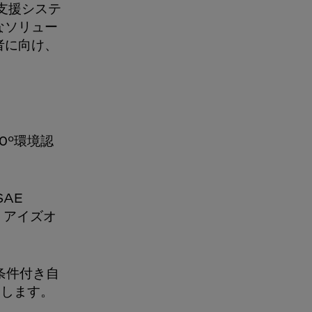
支援システ
なソリュー
者に向け、
0°環境認
SAE
・アイズオ
条件付き自
にします。