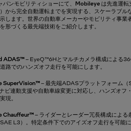
ジャパンモビリティショーにて、
Mobileye
は先進運転
S）から完全自動運転までを実現する、スケーラブル
示します。世界の自動車メーカーやモビリティ事業
を形づくる最先端技術をご紹介します。
nd ADAS™
– EyeQ™6Hとマルチカメラ構成による36
道路でのハンズオフ走行を可能にします。
e SuperVision™
– 最先端ADASプラットフォーム（
。ナビ連動支援や自動車線変更に対応し、ハンズオフ
実現。
e Chauffeur™
– ライダーとレーダー冗長構成による
SAE L3）。特定条件下でのアイズオフ走行を可能