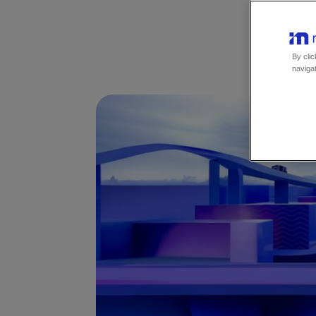
Mobi
By clic
navigat